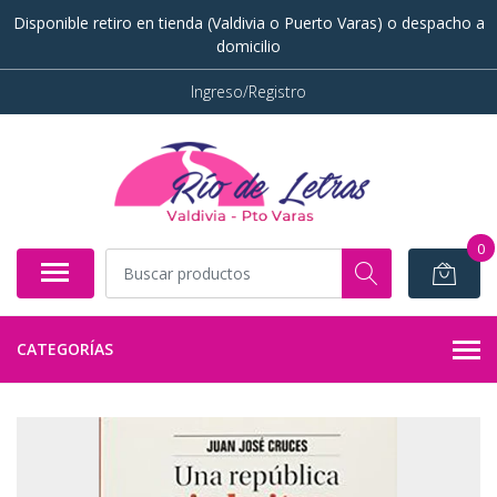
Disponible retiro en tienda (Valdivia o Puerto Varas) o despacho a
domicilio
Ingreso/Registro
0
CATEGORÍAS