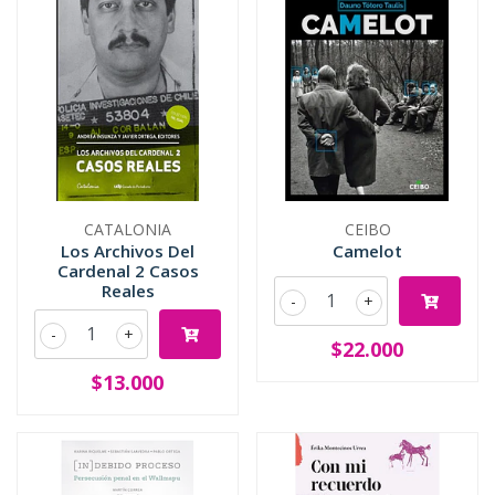
CATALONIA
CEIBO
Los Archivos Del
Camelot
Cardenal 2 Casos
Reales
-
+
-
+
$22.000
$13.000