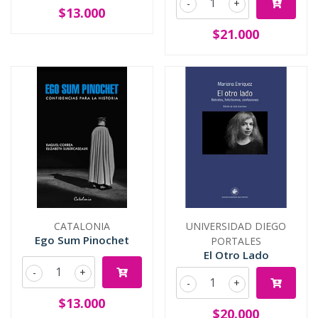
-
+
$13.000
$21.000
CATALONIA
UNIVERSIDAD DIEGO
Ego Sum Pinochet
PORTALES
El Otro Lado
-
+
-
+
$13.000
$20.000