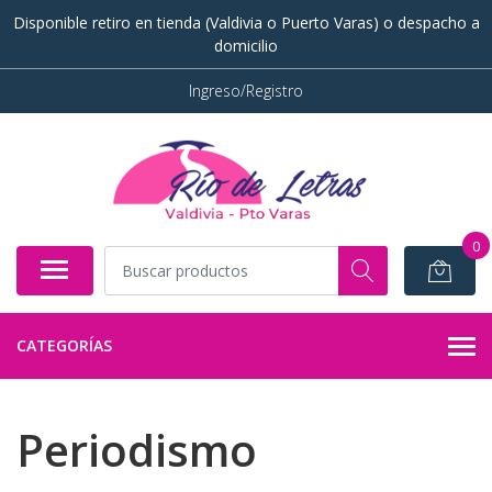
Disponible retiro en tienda (Valdivia o Puerto Varas) o despacho a
domicilio
Ingreso/Registro
0
CATEGORÍAS
Periodismo