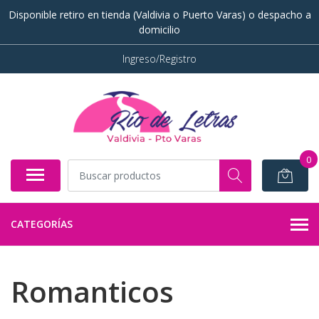
Disponible retiro en tienda (Valdivia o Puerto Varas) o despacho a
domicilio
Ingreso/Registro
0
CATEGORÍAS
Romanticos