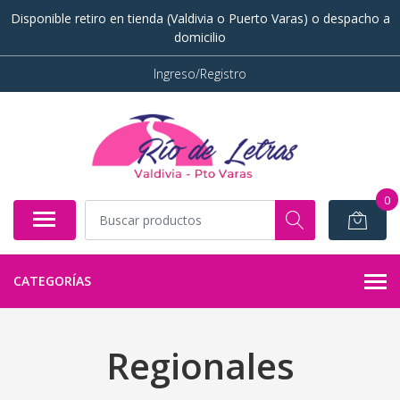
Disponible retiro en tienda (Valdivia o Puerto Varas) o despacho a
domicilio
Ingreso/Registro
0
CATEGORÍAS
Regionales