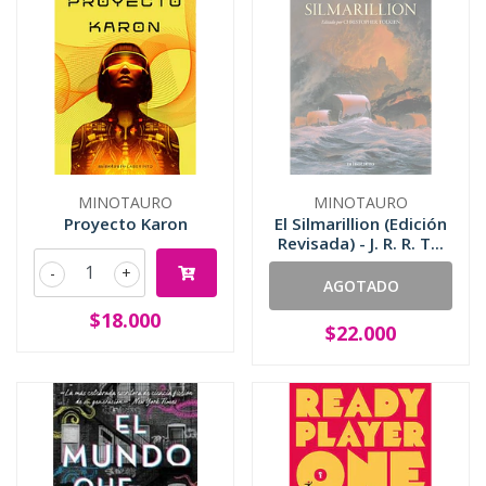
MINOTAURO
MINOTAURO
Proyecto Karon
El Silmarillion (Edición
Revisada) - J. R. R. T...
-
+
AGOTADO
$18.000
$22.000