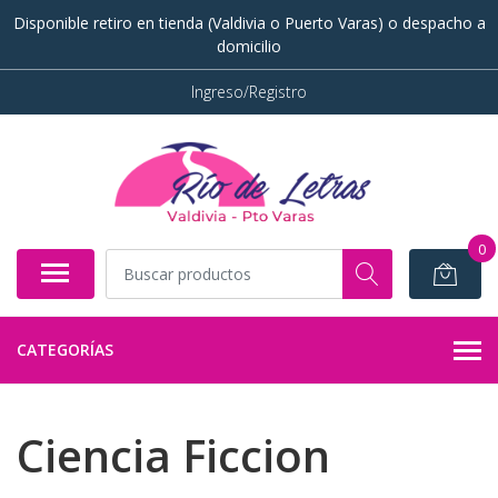
Disponible retiro en tienda (Valdivia o Puerto Varas) o despacho a
domicilio
Ingreso/Registro
0
CATEGORÍAS
Ciencia Ficcion