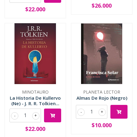
$26.000
$22.000
MINOTAURO
PLANETA LECTOR
La Historia De Kullervo
Almas De Rojo (Negro)
(Ne) - J. R. R. Tolkien...
-
+
-
+
$10.000
$22.000