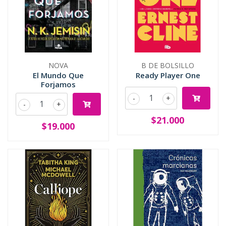
NOVA
B DE BOLSILLO
El Mundo Que
Ready Player One
Forjamos
-
+
-
+
$21.000
$19.000