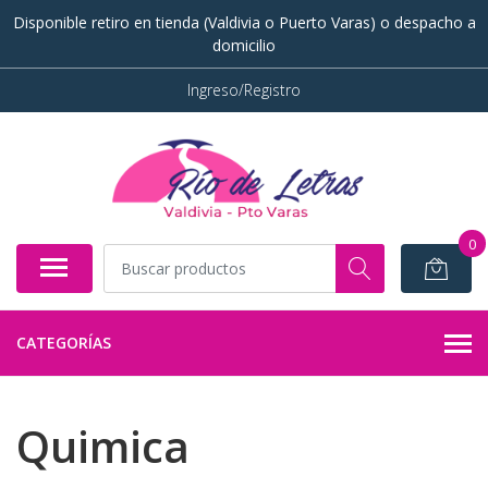
Disponible retiro en tienda (Valdivia o Puerto Varas) o despacho a
domicilio
Ingreso/Registro
0
CATEGORÍAS
Quimica