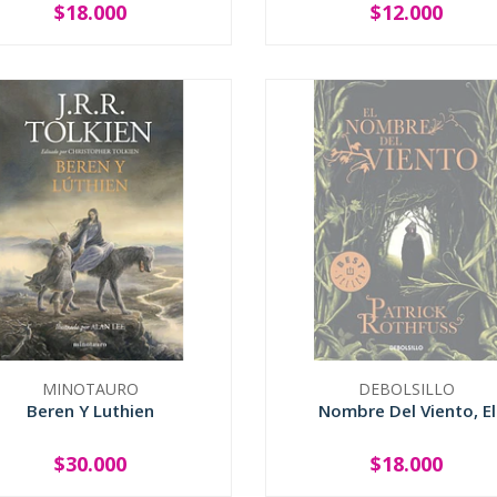
De Un Grifo
$18.000
$12.000
+
-
+
MINOTAURO
DEBOLSILLO
Beren Y Luthien
Nombre Del Viento, El
$30.000
$18.000
+
AGOTADO