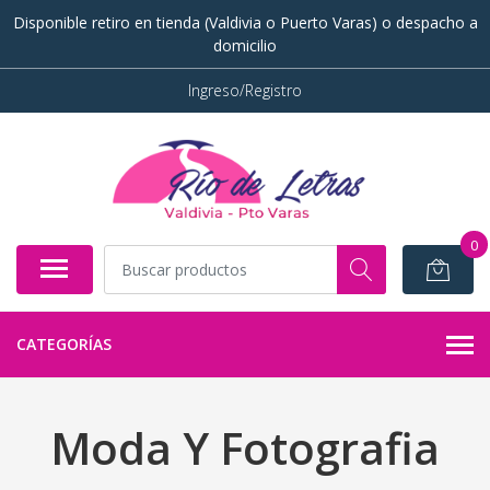
Disponible retiro en tienda (Valdivia o Puerto Varas) o despacho a
domicilio
Ingreso/Registro
0
CATEGORÍAS
Moda Y Fotografia