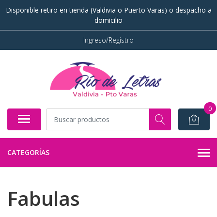
Disponible retiro en tienda (Valdivia o Puerto Varas) o despacho a
domicilio
Ingreso/Registro
0
CATEGORÍAS
Fabulas