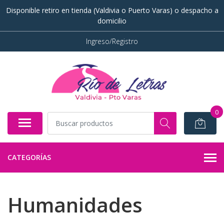
Disponible retiro en tienda (Valdivia o Puerto Varas) o despacho a
domicilio
Ingreso/Registro
0
CATEGORÍAS
Humanidades