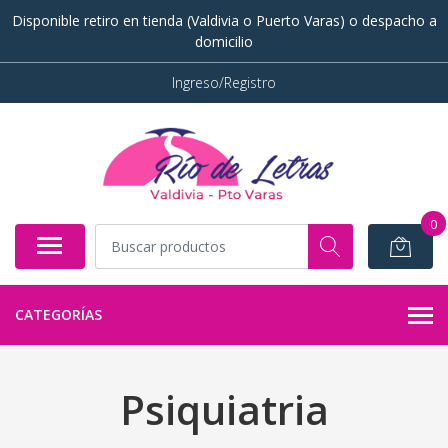
Disponible retiro en tienda (Valdivia o Puerto Varas) o despacho a
domicilio
Ingreso/Registro
0
CATEGORÍAS
Psiquiatria