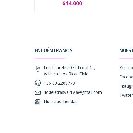
$14.000
-
+
ENCUÉNTRANOS
NUES
Los Laureles 075 Local 1, ,
Youtu
Valdivia, Los Ríos, Chile
Faceb
+56 63 2208779
Instag
riodeletrasvaldivia@gmail.com
Twitter
Nuestras Tiendas