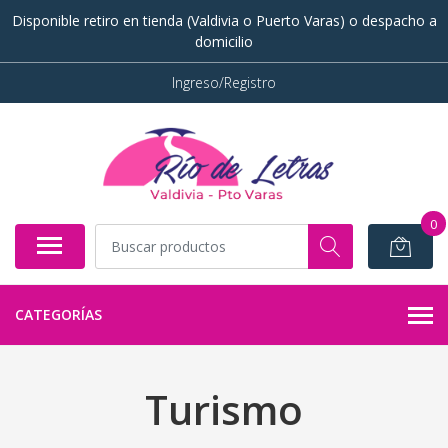
Disponible retiro en tienda (Valdivia o Puerto Varas) o despacho a
domicilio
Ingreso/Registro
0
CATEGORÍAS
Turismo