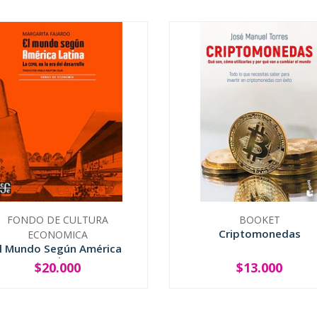
FONDO DE CULTURA
BOOKET
Criptomonedas
ECONOMICA
l Mundo Según América
Latina
$20.000
$13.000
+
-
+