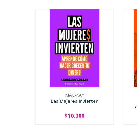
MAC-KAY
Las Mujeres Invierten
E
$10.000
-
+
-