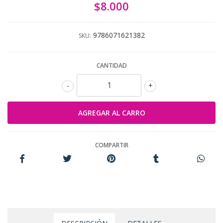
$8.000
9786071621382
SKU:
CANTIDAD
-
+
COMPARTIR