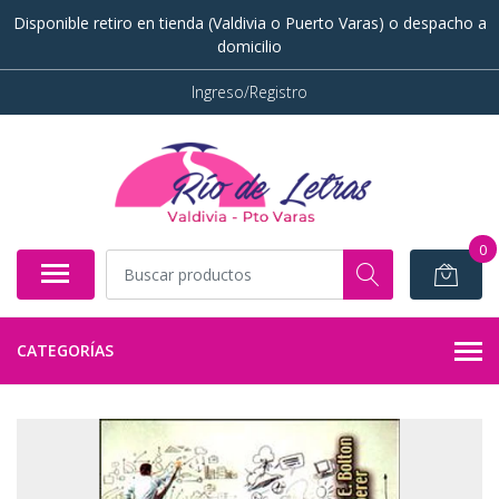
Disponible retiro en tienda (Valdivia o Puerto Varas) o despacho a
domicilio
Ingreso/Registro
0
CATEGORÍAS