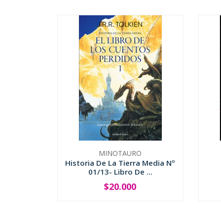
MINOTAURO
Historia De La Tierra Media Nº
01/13- Libro De ...
$20.000
-
+
-