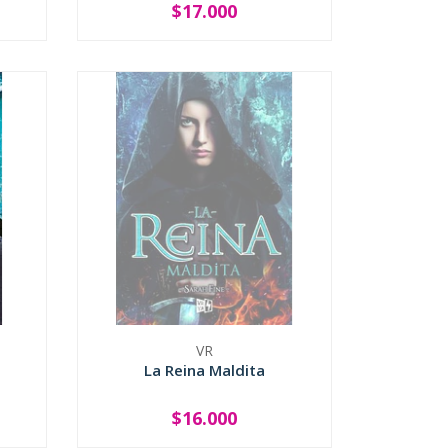
$17.000
-
+
VR
La Reina Maldita
$16.000
AGOTADO