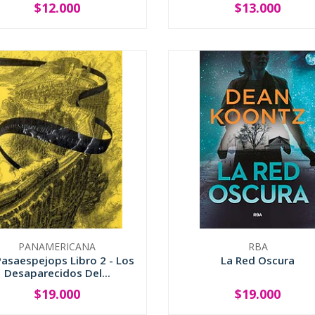
$12.000
$13.000
+
-
+
PANAMERICANA
RBA
Pasaespejops Libro 2 - Los
La Red Oscura
Desaparecidos Del...
$19.000
$19.000
+
-
+