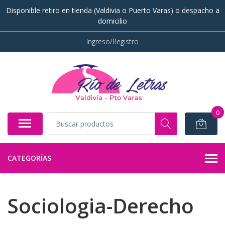
Disponible retiro en tienda (Valdivia o Puerto Varas) o despacho a
domicilio
Ingreso/Registro
0
CATEGORÍAS
Sociologia-Derecho