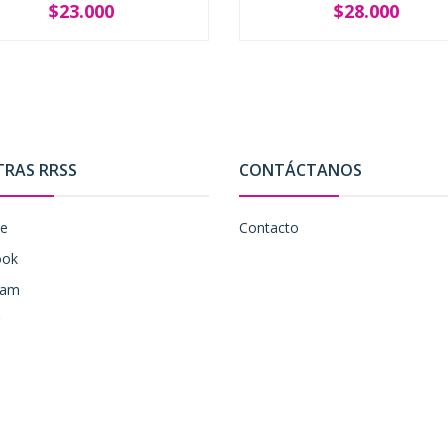
$23.000
$28.000
+
-
+
TRAS RRSS
CONTÁCTANOS
be
Contacto
ook
ram