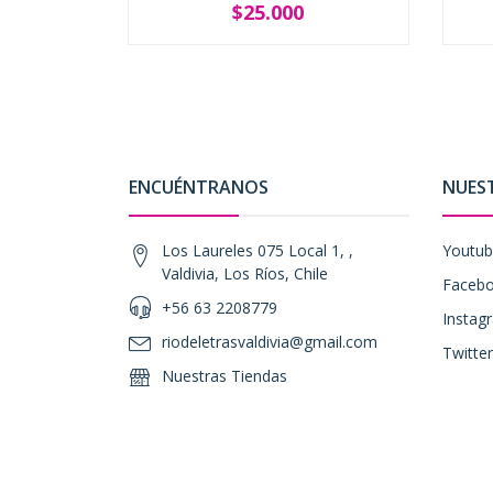
$25.000
-
+
-
ENCUÉNTRANOS
NUES
Los Laureles 075 Local 1, ,
Youtu
Valdivia, Los Ríos, Chile
Faceb
+56 63 2208779
Instag
riodeletrasvaldivia@gmail.com
Twitter
Nuestras Tiendas