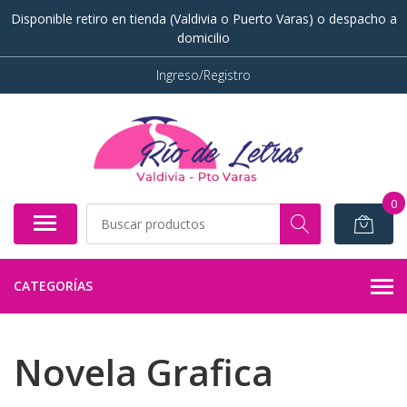
Disponible retiro en tienda (Valdivia o Puerto Varas) o despacho a
domicilio
Ingreso/Registro
0
CATEGORÍAS
Novela Grafica