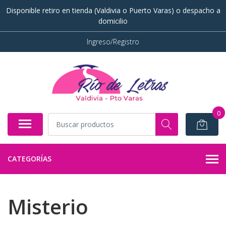
Disponible retiro en tienda (Valdivia o Puerto Varas) o despacho a
domicilio
Ingreso/Registro
0
CATEGORÍAS
Misterio