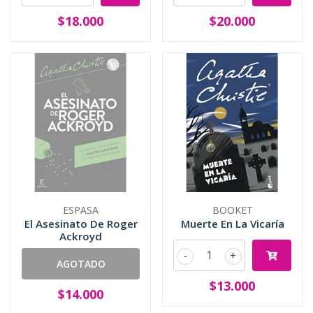
$18.000
$20.000
ESPASA
BOOKET
El Asesinato De Roger
Muerte En La Vicaría
Ackroyd
-
+
AGOTADO
$13.000
$14.000