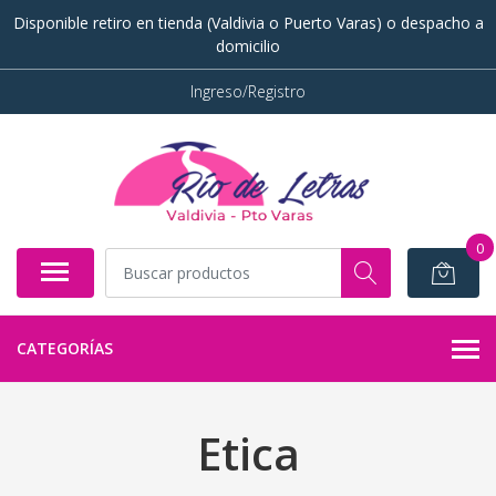
Disponible retiro en tienda (Valdivia o Puerto Varas) o despacho a
domicilio
Ingreso/Registro
0
CATEGORÍAS
Etica