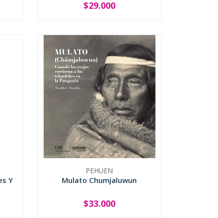
$29.000
-
+
PEHUEN
es Y
Mulato Chumjaluwun
$33.000
-
+