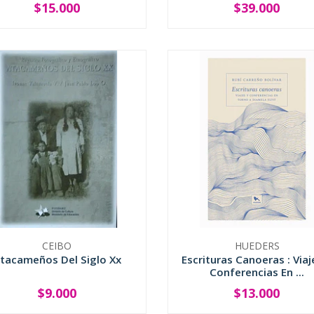
$15.000
$39.000
+
-
+
CEIBO
HUEDERS
tacameños Del Siglo Xx
Escrituras Canoeras : Viaj
Conferencias En ...
$9.000
$13.000
+
-
+