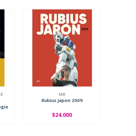
DE
MR
Rubius Japon 2009
ogia
$24.000
-
+