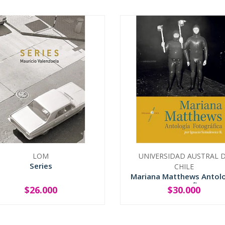
LOM
UNIVERSIDAD AUSTRAL 
Series
CHILE
Mariana Matthews Antol
Fotografica
$26.000
$30.000
+
-
+