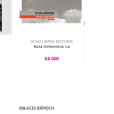
OCHO LIBROS EDITORES
Ruta Ochentera, La
Atacam
$8.000
-
+
-
ENLACES RÁPIDOS