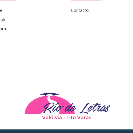
be
Contacto
ook
ram