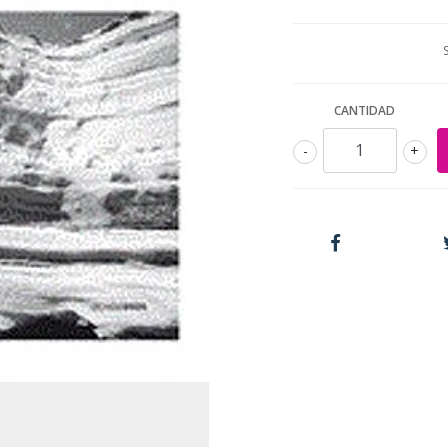
CANTIDAD
-
+