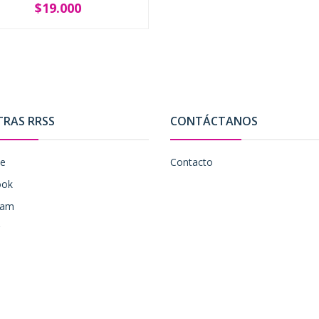
$19.000
+
TRAS RRSS
CONTÁCTANOS
be
Contacto
ook
ram