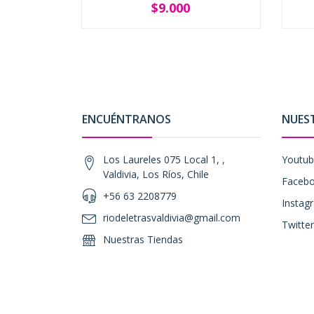
$9.000
-
+
-
ENCUÉNTRANOS
NUES
Los Laureles 075 Local 1, ,
Youtu
Valdivia, Los Ríos, Chile
Faceb
+56 63 2208779
Instag
riodeletrasvaldivia@gmail.com
Twitter
Nuestras Tiendas