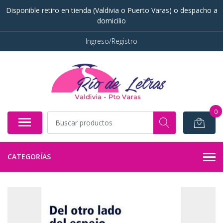
Disponible retiro en tienda (Valdivia o Puerto Varas) o despacho a
domicilio
Ingreso/Registro
0
CATEGORÍAS