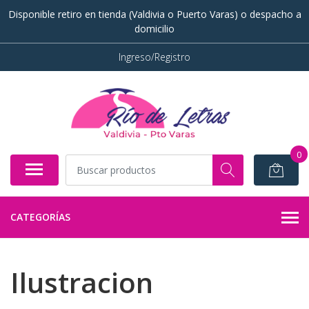
Disponible retiro en tienda (Valdivia o Puerto Varas) o despacho a
domicilio
Ingreso/Registro
0
CATEGORÍAS
Ilustracion