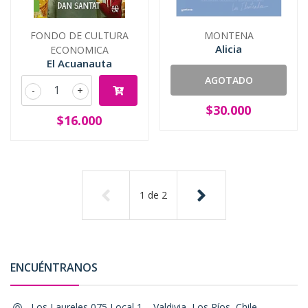
FONDO DE CULTURA
MONTENA
Alicia
ECONOMICA
El Acuanauta
AGOTADO
-
+
$30.000
$16.000
1
de
2
ENCUÉNTRANOS
Los Laureles 075 Local 1, , Valdivia, Los Ríos, Chile