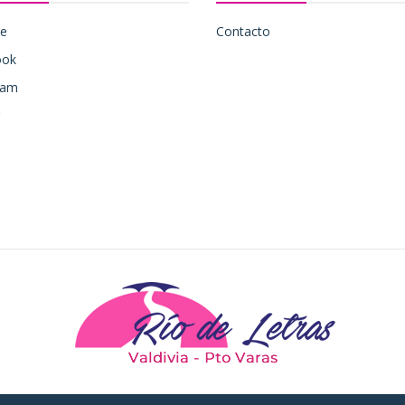
be
Contacto
ook
ram