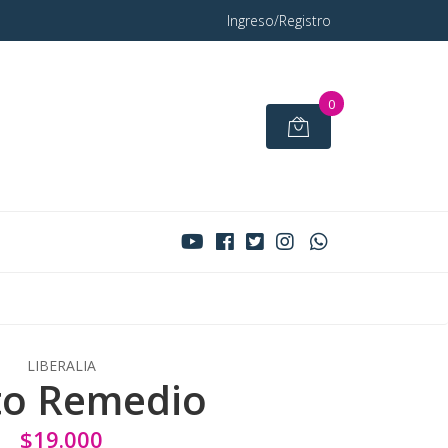
Ingreso/Registro
0
LIBERALIA
to Remedio
$19.000