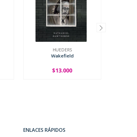
HUEDERS
RE
Wakefield
Bast
$13.000
-
+
-
ENLACES RÁPIDOS