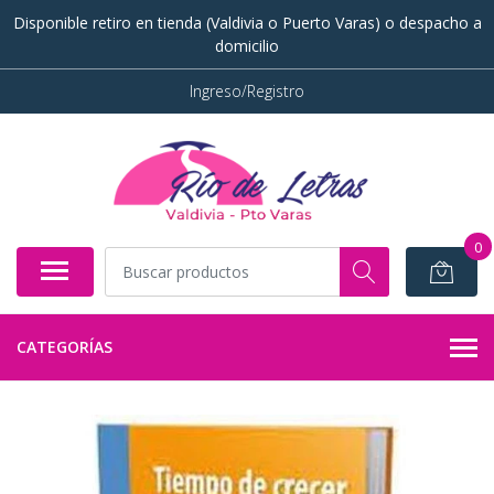
Disponible retiro en tienda (Valdivia o Puerto Varas) o despacho a
domicilio
Ingreso/Registro
0
CATEGORÍAS