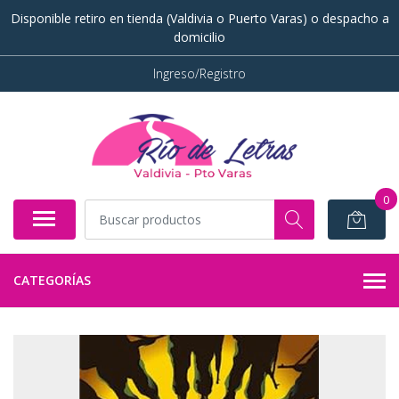
Disponible retiro en tienda (Valdivia o Puerto Varas) o despacho a
domicilio
Ingreso/Registro
0
CATEGORÍAS