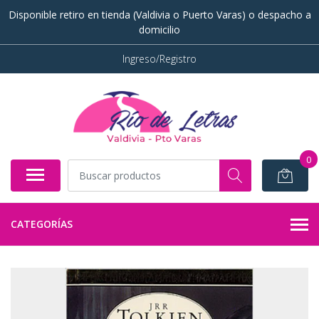
Disponible retiro en tienda (Valdivia o Puerto Varas) o despacho a
domicilio
Ingreso/Registro
0
CATEGORÍAS