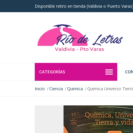
Disponible retiro en tienda (Valdivia o Puerto Vara
CATEGORÍAS
CO
Inicio
Ciencia
Quimica
Quimica Universo Tierra