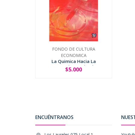
FONDO DE CULTURA
ECONOMICA
La Quimica Hacia La
Conquista Del Sol
$5.000
-
+
ENCUÉNTRANOS
NUES
Los Laureles 075 Local 1, ,
Youtu