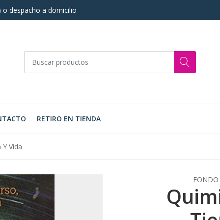
s) o despacho a domicilio
NTACTO
RETIRO EN TIENDA
 Y Vida
FONDO 
Quimi
Tie