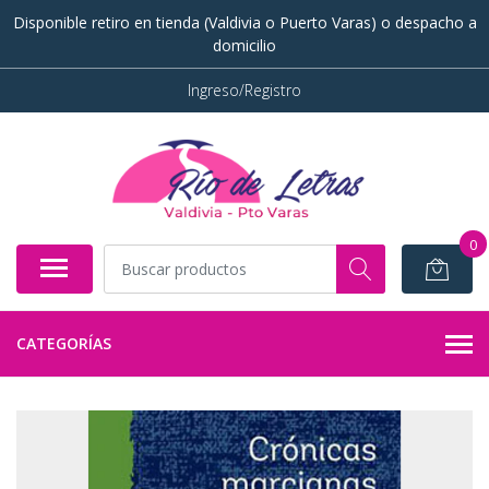
Disponible retiro en tienda (Valdivia o Puerto Varas) o despacho a
domicilio
Ingreso/Registro
0
CATEGORÍAS