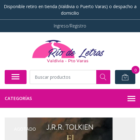
Disponible retiro en tienda (Valdivia o Puerto Varas) o despacho a
domicilio
Ingreso/Registro
0
CATEGORÍAS
AGOTADO