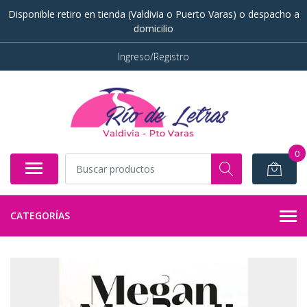
Disponible retiro en tienda (Valdivia o Puerto Varas) o despacho a
domicilio
Ingreso/Registro
0
CATEGORÍAS