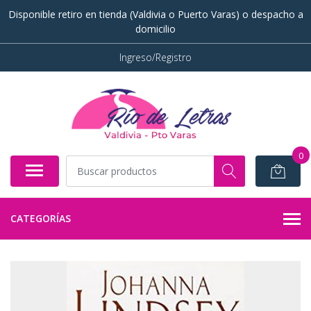
Disponible retiro en tienda (Valdivia o Puerto Varas) o despacho a
domicilio
Ingreso/Registro
0
CATEGORÍAS