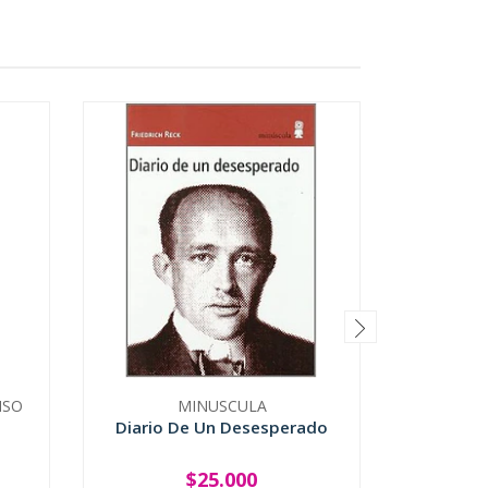
ISO
MINUSCULA
UNIVER
Diario De Un Desesperado
El Le
Lecturas
$25.000