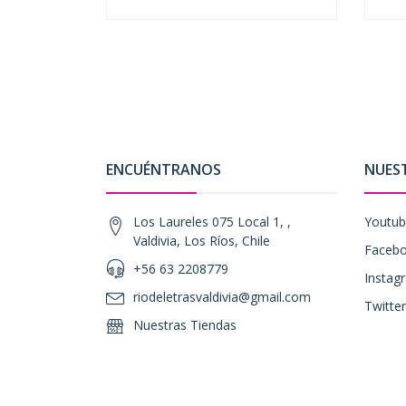
-
+
-
ENCUÉNTRANOS
NUES
Los Laureles 075 Local 1, ,
Youtu
Valdivia, Los Ríos, Chile
Faceb
+56 63 2208779
Instag
riodeletrasvaldivia@gmail.com
Twitter
Nuestras Tiendas