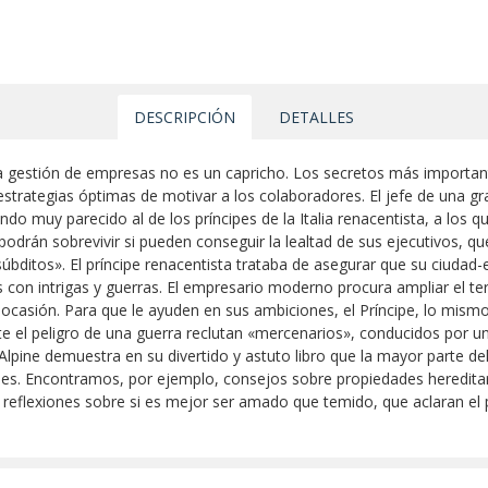
DESCRIPCIÓN
DETALLES
 gestión de empresas no es un capricho. Los secretos más importa
estrategias óptimas de motivar a los colaboradores. El jefe de una 
ndo muy parecido al de los príncipes de la Italia renacentista, a los
odrán sobrevivir si pueden conseguir la lealtad de sus ejecutivos, q
úbditos». El príncipe renacentista trataba de asegurar que su ciudad-
os con intrigas y guerras. El empresario moderno procura ampliar el t
casión. Para que le ayuden en sus ambiciones, el Príncipe, lo mismo
e el peligro de una guerra reclutan «mercenarios», conducidos por un
Alpine demuestra en su divertido y astuto libro que la mayor parte 
les. Encontramos, por ejemplo, consejos sobre propiedades hereditar
 reflexiones sobre si es mejor ser amado que temido, que aclaran el 