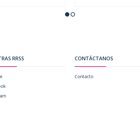
+
-
+
TRAS RRSS
CONTÁCTANOS
be
Contacto
ook
ram