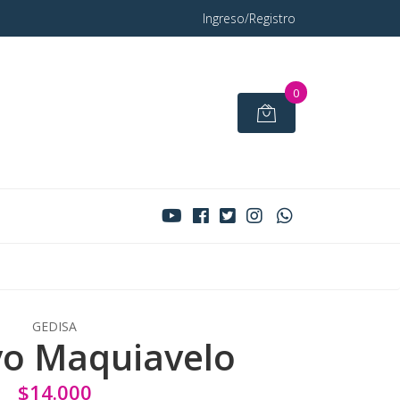
Ingreso/Registro
0
GEDISA
vo Maquiavelo
$14.000