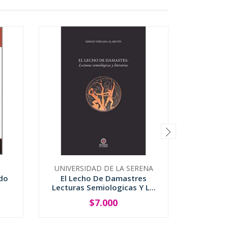
UNIVERSIDAD DE LA SERENA
UNIVER
do
El Lecho De Damastres
El Lega
Lecturas Semiologicas Y L...
$7.000
-
+
-