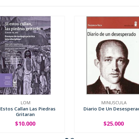
LOM
MINUSCULA
 Estos Callan Las Piedras
Diario De Un Desespera
Gritaran
$10.000
$25.000
+
-
+