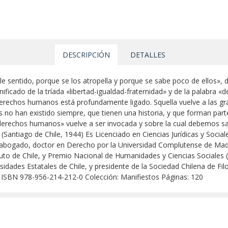
DESCRIPCIÓN
DETALLES
sentido, porque se los atropella y porque se sabe poco de ellos», di
nificado de la tríada «libertad-igualdad-fraternidad» y de la palabra 
 derechos humanos está profundamente ligado. Squella vuelve a las g
no han existido siempre, que tienen una historia, y que forman parte 
«derechos humanos» vuelve a ser invocada y sobre la cual debemos sa
 (Santiago de Chile, 1944) Es Licenciado en Ciencias Jurídicas y Socia
le, abogado, doctor en Derecho por la Universidad Complutense de M
tituto de Chile, y Premio Nacional de Humanidades y Ciencias Sociales 
idades Estatales de Chile, y presidente de la Sociedad Chilena de Filos
9 ISBN 978-956-214-212-0 Colección: Manifiestos Páginas: 120