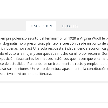
DESCRIPCIÓN
DETALLES
siempre polémico asunto del feminismo. En 1928 a Virginia Woolf le p
er dogmatismo o presunción, planteó la cuestión desde un punto de vis
ribir buenas novelas? Una sola respuesta: independencia económica y 
do el voto a la mujer y aún quedaba mucho camino por recorrer. Son
xposición; fascinantes los matices históricos que hacen que el tema 
e de actualidad. Partiendo de un tratamiento directo y empleando un l
trar sus opiniones. Un relato de lectura apasionante, la contribución
ectiva inevitablemente literaria.