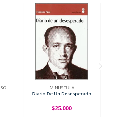
ISO
MINUSCULA
UNIVER
Diario De Un Desesperado
El Le
Lecturas
$25.000
-
+
-