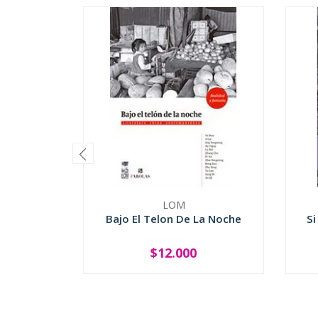
LOM
Bajo El Telon De La Noche
Si
$12.000
-
+
-