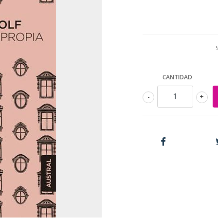
CANTIDAD
-
+