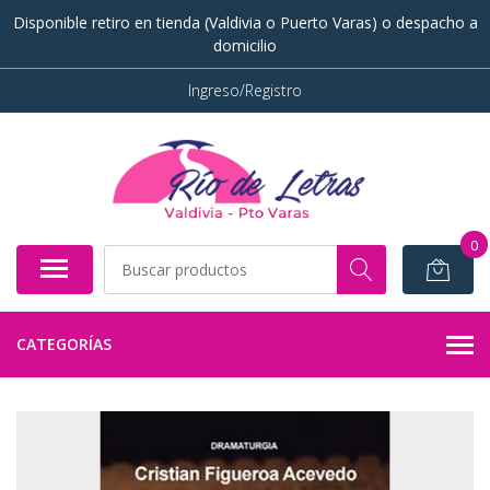
Disponible retiro en tienda (Valdivia o Puerto Varas) o despacho a
domicilio
Ingreso/Registro
0
CATEGORÍAS