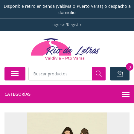
Disponible retiro en tienda (Valdivia o Puerto Varas) o despacho a
domicilio
Ingreso/Registro
0
CATEGORÍAS