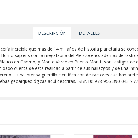
DESCRIPCIÓN
DETALLES
ecería increíble que más de 14 mil años de historia planetaria se con
 de Homo sapiens con la megafauna del Pleistoceno, además de rastro
 Pilauco en Osorno, y Monte Verde en Puerto Montt, son testigos de el
n dado cuenta de esta realidad a partir de sus hallazgos y de una infi
uererlo— una intensa guerrilla científica con detractores que han pre
pruebas geoarqueológicas aquí descritas. ISBN10: 978-956-390-043-9 A