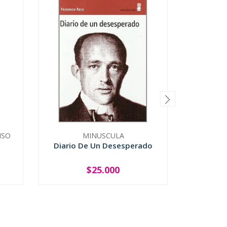
ISO
MINUSCULA
UNIVER
Diario De Un Desesperado
El Le
Lecturas
$25.000
-
+
-