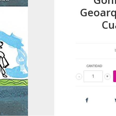
Geoarq
Cu
CANTIDAD
-
+