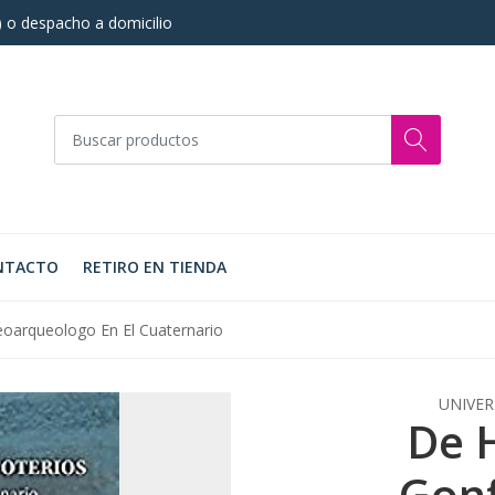
s) o despacho a domicilio
NTACTO
RETIRO EN TIENDA
oarqueologo En El Cuaternario
UNIVER
De 
Gonf