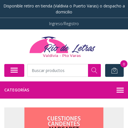
Disponible retiro en tienda (Valdivia o Puerto Varas) o despacho a
domicilio
Ingreso/Registro
0
CATEGORÍAS