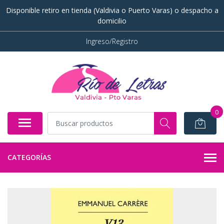
Disponible retiro en tienda (Valdivia o Puerto Varas) o despacho a
domicilio
Ingreso/Registro
0
CATEGORÍAS