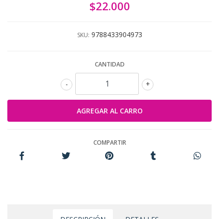
$22.000
9788433904973
SKU:
CANTIDAD
-
+
COMPARTIR