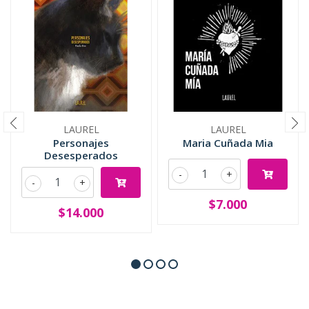
LAUREL
LAUREL
Personajes
Maria Cuñada Mia
Desesperados
-
+
-
+
$7.000
$14.000