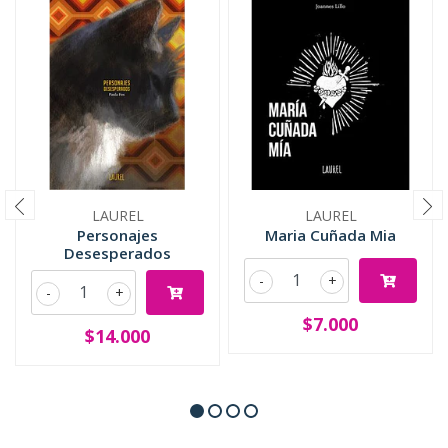
LAUREL
LAUREL
Personajes
Maria Cuñada Mia
Desesperados
-
+
-
+
$7.000
$14.000