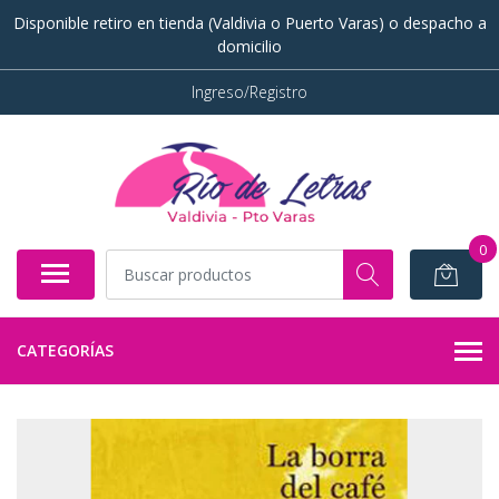
Disponible retiro en tienda (Valdivia o Puerto Varas) o despacho a
domicilio
Ingreso/Registro
0
CATEGORÍAS