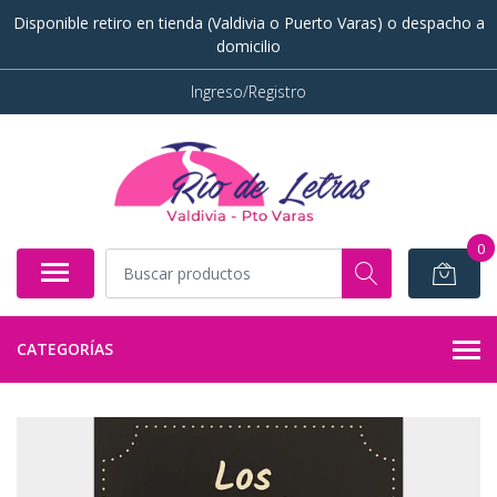
Disponible retiro en tienda (Valdivia o Puerto Varas) o despacho a
domicilio
Ingreso/Registro
0
CATEGORÍAS