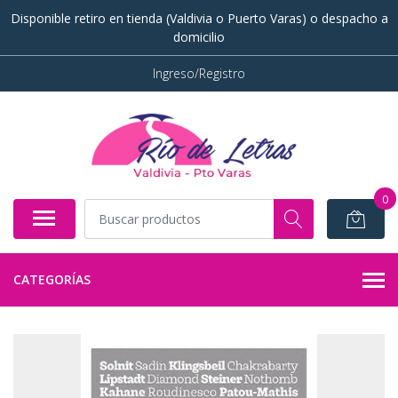
Disponible retiro en tienda (Valdivia o Puerto Varas) o despacho a
domicilio
Ingreso/Registro
0
CATEGORÍAS