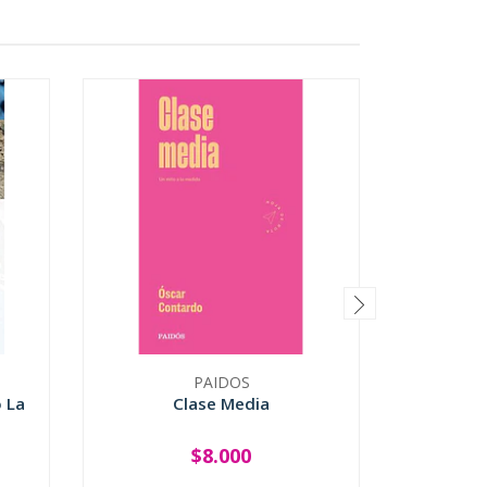
PAIDOS
o La
Clase Media
Num
$8.000
-
+
-