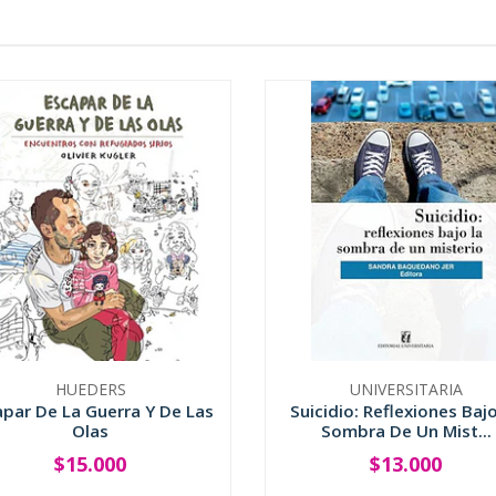
HUEDERS
UNIVERSITARIA
apar De La Guerra Y De Las
Suicidio: Reflexiones Baj
Olas
Sombra De Un Mist...
$15.000
$13.000
+
-
+