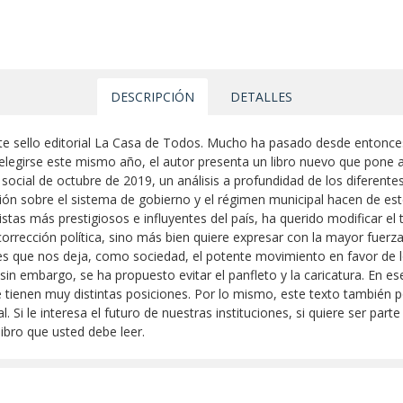
DESCRIPCIÓN
DETALLES
te sello editorial La Casa de Todos. Mucho ha pasado desde entonces.
elegirse este mismo año, el autor presenta un libro nuevo que pone a
 social de octubre de 2019, un análisis a profundidad de los diferen
ión sobre el sistema de gobierno y el régimen municipal hacen de e
istas más prestigiosos e influyentes del país, ha querido modificar el tí
rrección política, sino más bien quiere expresar con la mayor fuerz
les que nos deja, como sociedad, el potente movimiento en favor de 
sin embargo, se ha propuesto evitar el panfleto y la caricatura. En es
enen muy distintas posiciones. Por lo mismo, este texto también pod
 Si le interesa el futuro de nuestras instituciones, si quiere ser parte
libro que usted debe leer.