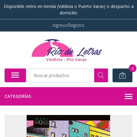
Disponible retiro en tienda (Valdivia o Puerto Varas) o despacho a
domicilio
Ingreso/Registro
0
CATEGORÍAS