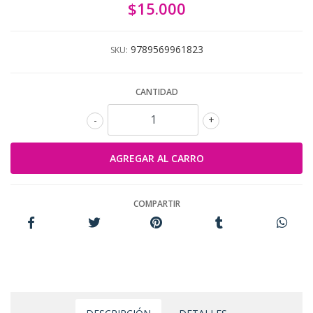
$15.000
9789569961823
SKU:
CANTIDAD
-
+
COMPARTIR