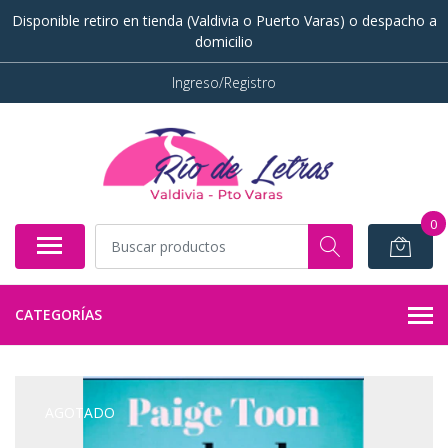
Disponible retiro en tienda (Valdivia o Puerto Varas) o despacho a
domicilio
Ingreso/Registro
0
CATEGORÍAS
AGOTADO